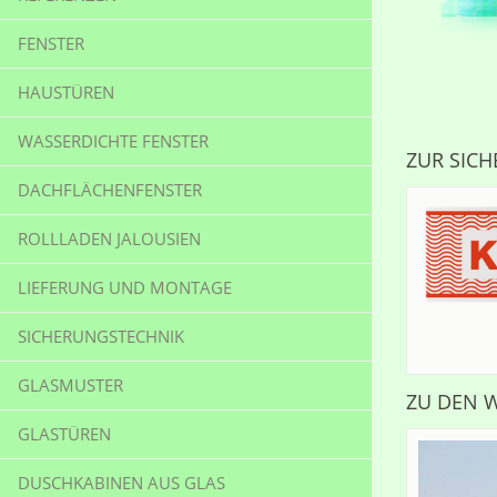
FENSTER
HAUSTÜREN
KUNSTSTOFFFENSTER
WASSERDICHTE FENSTER
MODERNISIERUNG
TÜR-FÜLLUNGEN
ZUR SIC
DACHFLÄCHENFENSTER
NACHHALTIGKEIT
ROLLLADEN JALOUSIEN
OBERFLÄCHENTECHNOLOGIE
LIEFERUNG UND MONTAGE
SCHALLSCHUTZ
SICHERUNGSTECHNIK
SICHERHEIT
GANZGLAS-ELEMENT
GLASMUSTER
ENERGIESPAREN
WOHNDACHFENSTER
NACHRÜSTUNG
ZU DEN 
VERDECKTLIEGENDER BESCHLÄGE
GLASTÜREN
RAUMKLIMA
FIRMENGEBÄUDE IN KUNSTSTOFF
MIT VORBAUROLLLADEN
NACHRÜSTUNG SICHTBARER
BESCHLÄGE
DUSCHKABINEN AUS GLAS