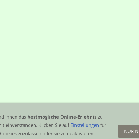
nd Ihnen das
bestmögliche Online-Erlebnis
zu
it einverstanden. Klicken Sie auf
Einstellungen
für
NUR N
Cookies zuzulassen oder sie zu deaktivieren.