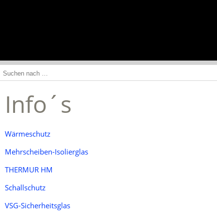
NAVIGATION
EINBLENDEN
Info´s
Wärmeschutz
Mehrscheiben-Isolierglas
THERMUR HM
Schallschutz
VSG-Sicherheitsglas